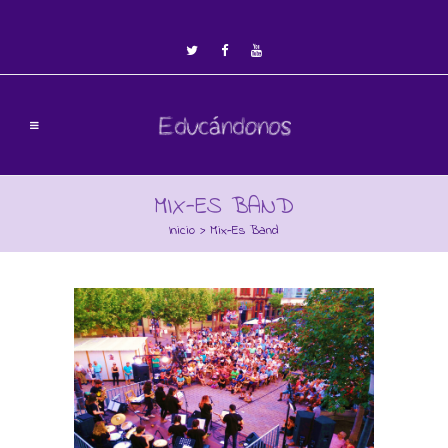
MIX-ES BAND
Inicio
>
Mix-Es Band