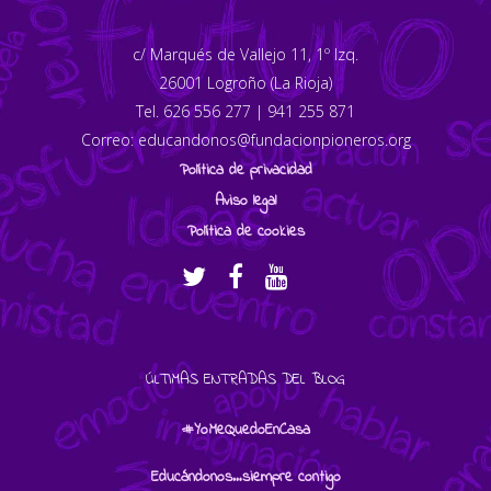
c/ Marqués de Vallejo 11, 1º Izq.
26001 Logroño (La Rioja)
Tel. 626 556 277 | 941 255 871
Correo: educandonos@fundacionpioneros.org
Política de privacidad
Aviso legal
Política de cookies
ÚLTIMAS ENTRADAS DEL BLOG
#YoMeQuedoEnCasa
Educándonos…siempre contigo