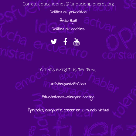
Correo: educandonos@fundacionpioneros.org
Política de privacidad
Aviso legal
Política de cookies
ÚLTIMAS ENTRADAS DEL BLOG
#YoMeQuedoEnCasa
Educándonos…siempre contigo
Aprender, compartir, crecer en el mundo virtual